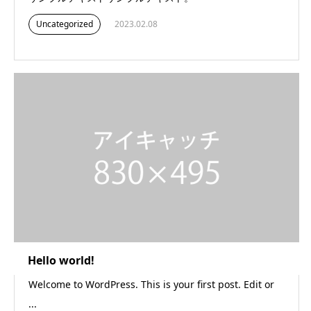
Uncategorized
2023.02.08
Hello world!
Welcome to WordPress. This is your first post. Edit or
...