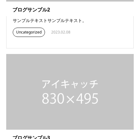
ブログサンプル2
サンプルテキストサンプルテキスト。
Uncategorized
2023.02.08
ブログサンプル3