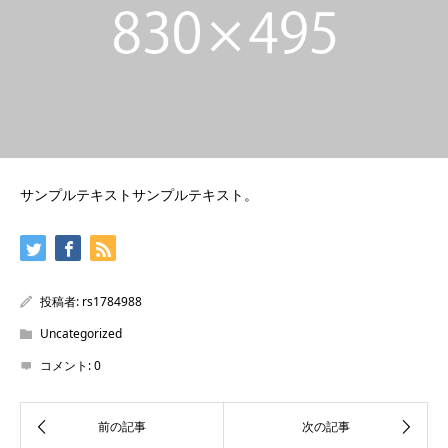
サンプルテキストサンプルテキスト。
投稿者:
rs1784988
Uncategorized
コメント:
0